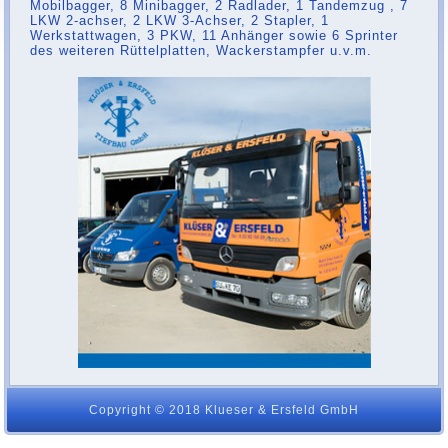
Mobilbagger, 8 Minibagger, 2 Radlader, 1 Tandemzug , 7
LKW 2-achser, 2 LKW 3-Achser, 2 Stapler, 1
Werkstattwagen, 3 PKW, 11 Anhänger sowie 6 Sprinter
des weiteren Rüttelplatten, Wackerstampfer u.v.m.
Copyright © 2018 Klueser & Ersfeld GmbH